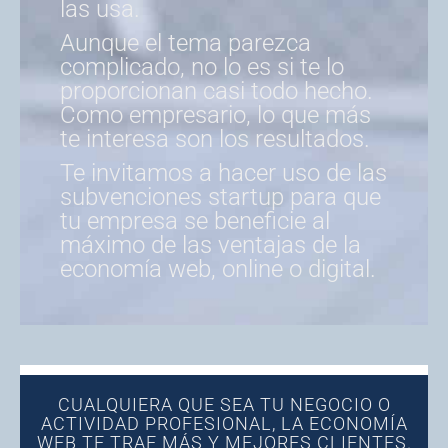
las usa.
Aunque el tema parezca
complicado, no lo es si te lo
proporcionan casi todo hecho.
Como empresario, lo que más
te interesa son los resultados.
Te invitamos a hacer uso de las
subvenciones startup para que
tu empresa se beneficie al
máximo de las ventajas de la
economía web, online o digital.
CUALQUIERA QUE SEA TU NEGOCIO O
ACTIVIDAD PROFESIONAL, LA ECONOMÍA
WEB TE TRAE MÁS Y MEJORES CLIENTES.