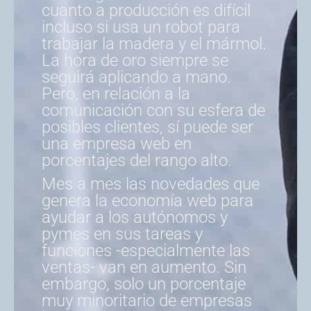
cuanto a producción es difícil
incluso si usa un robot para
trabajar la madera y el mármol.
La hora de oro siempre se
seguirá aplicando a mano.
Pero, en relación a la
comunicación con su esfera de
posibles clientes, sí puede ser
una empresa web en
porcentajes del rango alto.
Mes a mes las novedades que
genera la economía web para
ayudar a los autónomos y
pymes en sus tareas y
funciones -especialmente las
ventas- van en aumento. Sin
embargo, solo un porcentaje
muy minoritario de empresas