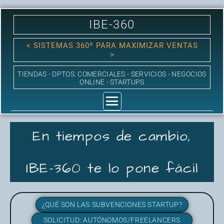
Ir
al
contenido
IBE-360
< SISTEMAS 360º PARA MAXIMIZAR VENTAS
>
TIENDAS - DPTOS. COMERCIALES - SERVICIOS - NEGOCIOS
ONLINE - STARTUPS
En tiempos de cambio,
IBE-360 te lo pone fácil
¿QUÉ SON LAS SUBVENCIONES STARTUP?
SOLICITUD: AUTÓNOMOS/FREELANCERS