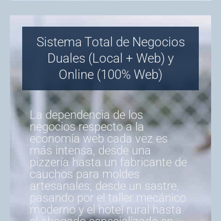
Sistema Total de Negocios
Duales (Local + Web) y
Online (100% Web)
La dependencia de los
negocios respecto a la
economía web cada vez es
más intensa, desde una
pizzería hasta un fabricante de
cauchos para moldes
artesanales; desde un sastre,
pasando por el taller mecánico
moderno y el hotel rural hasta