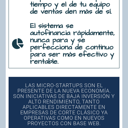
tiempo y el de tu equipo
de ventas den más de sí.
El sistema se
autofinancia rápidamente,
nunca para y se
perfecciona de continuo
para ser más efectivo y
rentable.
LAS MICRO-STARTUPS SON EL
PRESENTE DE LA NUEVA ECONOMÍA.
SON INICIATIVAS DE BAJA INVERSIÓN Y
ALTO RENDIMIENTO, TANTO
APLICABLES DIRECTAMENTE EN
EMPRESAS DE CORTE CLÁSICO YA
OPERATIVAS COMO EN NUEVOS
PROYECTOS CON BASE WEB.