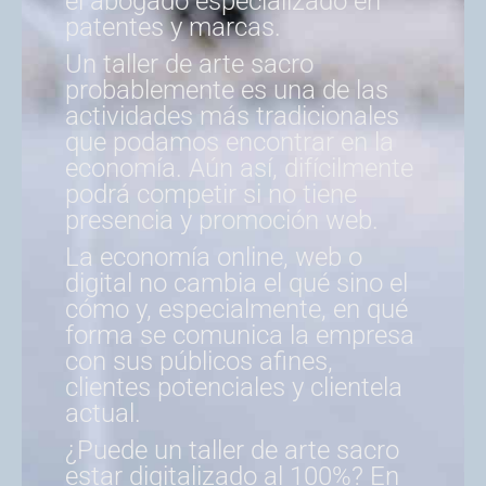
el abogado especializado en
patentes y marcas.
Un taller de arte sacro
probablemente es una de las
actividades más tradicionales
que podamos encontrar en la
economía. Aún así, difícilmente
podrá competir si no tiene
presencia y promoción web.
La economía online, web o
digital no cambia el qué sino el
cómo y, especialmente, en qué
forma se comunica la empresa
con sus públicos afines,
clientes potenciales y clientela
actual.
¿Puede un taller de arte sacro
estar digitalizado al 100%? En