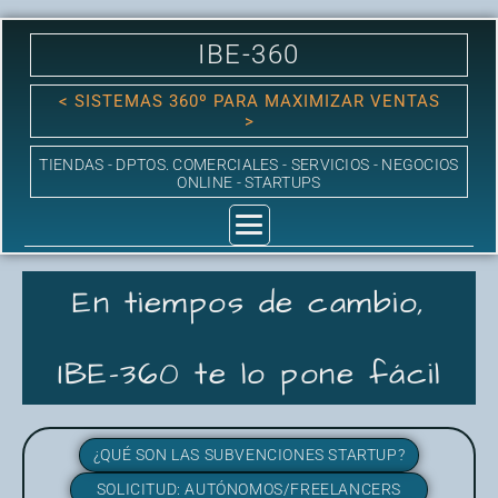
Ir
al
contenido
IBE-360
< SISTEMAS 360º PARA MAXIMIZAR VENTAS
>
TIENDAS - DPTOS. COMERCIALES - SERVICIOS - NEGOCIOS
ONLINE - STARTUPS
En tiempos de cambio,
IBE-360 te lo pone fácil
¿QUÉ SON LAS SUBVENCIONES STARTUP?
SOLICITUD: AUTÓNOMOS/FREELANCERS