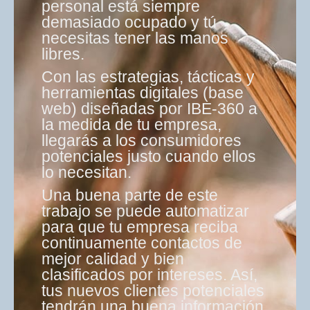
personal está siempre
demasiado ocupado y tú
necesitas tener las manos
libres.
Con las estrategias, tácticas y
herramientas digitales (base
web) diseñadas por IBE-360 a
la medida de tu empresa,
llegarás a los consumidores
potenciales justo cuando ellos
lo necesitan.
Una buena parte de este
trabajo se puede automatizar
para que tu empresa reciba
continuamente contactos de
mejor calidad y bien
clasificados por intereses. Así,
tus nuevos clientes potenciales
tendrán una buena información