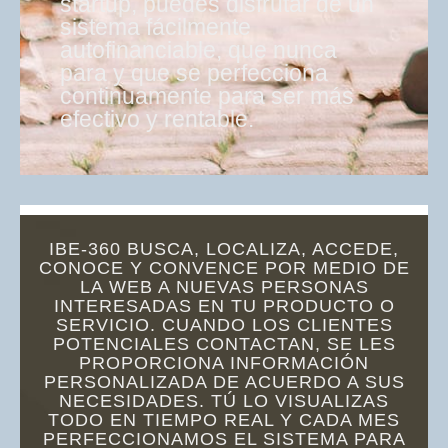
startup, puedes disfrutar de un
sistema fácilmente
autofinanciable, que nunca
para y que se perfecciona
continuamente para ser más
efectivo y rentable.
IBE-360 BUSCA, LOCALIZA, ACCEDE,
CONOCE Y CONVENCE POR MEDIO DE
LA WEB A NUEVAS PERSONAS
INTERESADAS EN TU PRODUCTO O
SERVICIO. CUANDO LOS CLIENTES
POTENCIALES CONTACTAN, SE LES
PROPORCIONA INFORMACIÓN
PERSONALIZADA DE ACUERDO A SUS
NECESIDADES. TÚ LO VISUALIZAS
TODO EN TIEMPO REAL Y CADA MES
PERFECCIONAMOS EL SISTEMA PARA