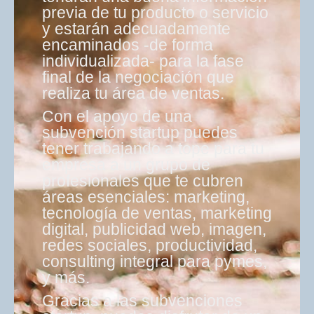
previa de tu producto o servicio
y estarán adecuadamente
encaminados -de forma
individualizada- para la fase
final de la negociación que
realiza tu área de ventas.
Con el apoyo de una
subvención startup puedes
tener trabajando a tope para tu
empresa a un grupo de
profesionales que te cubren
áreas esenciales: marketing,
tecnología de ventas, marketing
digital, publicidad web, imagen,
redes sociales, productividad,
consulting integral para pymes,
y más.
Gracias a las subvenciones